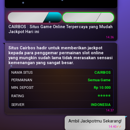
DAFTAR
LOGIN
CAIRBOS : Situs Game Online Terpercaya yang Mudah
Jackpot Hari ini
14.36
Situs Cairbos hadir untuk memberikan jackpot
kepada para penggemar permainan slot online
yang mungkin sudah lama tidak merasakan sensasi
kemenangan yang sangat besar.
NAMA SITUS
CAIRBOS
PERMAINAN
Semua Game
MIN. DEPOSIT
Rp 10.000
⭐️⭐️⭐️⭐️⭐️
RATING
SERVER
INDONESIA
14.37
Ambil Jackpotmu Sekarang!
14.40
✓✓